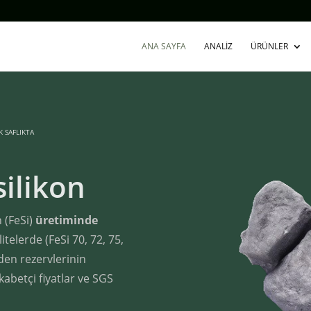
ANA SAYFA
ANALIZ
ÜRÜNLER
K SAFLIKTA
silikon
n (FeSi)
üretiminde
elerde (FeSi 70, 72, 75,
den rezervlerinin
kabetçi fiyatlar ve SGS