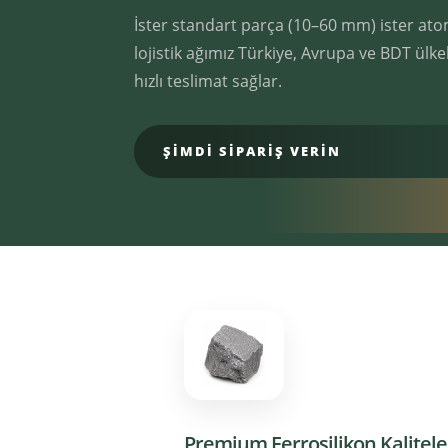
İster standart parça (10–60 mm) ister atom
lojistik ağımız Türkiye, Avrupa ve BDT ülk
hızlı teslimat sağlar.
ŞİMDİ SİPARİŞ VERİN
Premium Ferrosilikon Kalitele