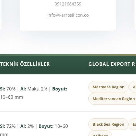
09121684359
info@Ferrosilicon.co
TEKNIK ÖZELLIKLER
GLOBAL EXPORT R
Marmara Region
A
Si:
70% |
Al:
Maks. 2% |
Boyut:
10–60 mm
Mediterranean Region 
Black Sea Region
E
Si:
72% |
Al:
2% |
Boyut:
10–60
mm
Balkans