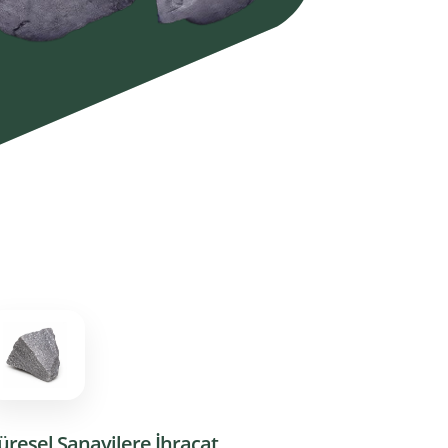
üresel Sanayilere İhracat