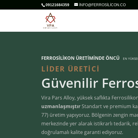
09121684359
INFO@FERROSILICON.CO
FERROSILIKON ÜRETIMINDE ÖNCÜ
EN YÜKSE
EN İYI FIYAT
Güvenilir Ferro
Vira Pars Alloy, yüksek saflıkta Ferrosiliko
uzmanlaşmıştır
Standart ve premium kalit
77) üretim yapıyoruz. Bölgenin zengin ma
merkezinde yer alarak istikrarlı tedarik, re
doğrulamalı kalite garanti ediyoruz.