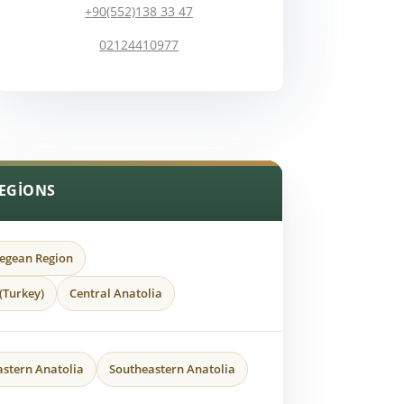
+90(552)138 33 47
02124410977
EGIONS
egean Region
(Turkey)
Central Anatolia
astern Anatolia
Southeastern Anatolia