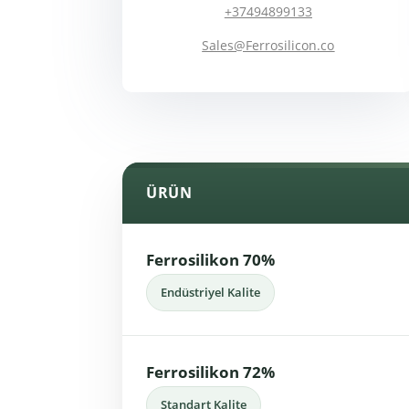
+37494899133
Sales@Ferrosilicon.co
ÜRÜN
Ferrosilikon 70%
Endüstriyel Kalite
Ferrosilikon 72%
Standart Kalite