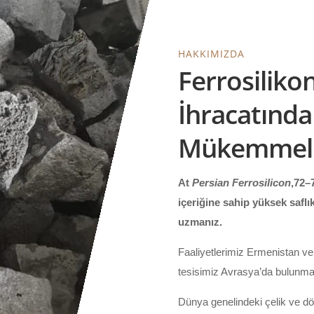
HAKKIMIZDA
Ferrosiliko
İhracatında
Mükemmell
At
Persian Ferrosilicon
,72–
içeriğine sahip yüksek saflık
uzmanız.
Faaliyetlerimiz Ermenistan ve
tesisimiz Avrasya’da bulunma
Dünya genelindeki çelik ve dök