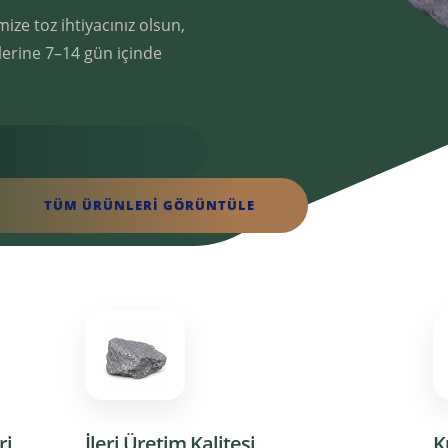
ize toz ihtiyacınız olsun,
elerine 7–14 gün içinde
TÜM ÜRÜNLERİ GÖRÜNTÜLE
ri
İleri Üretim Kalitesi
K