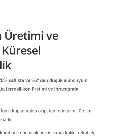
n Üretimi ve
 Küresel
ik
75% saflıkta ve %2’ den düşük alüminyum
ta ferrosilikon üretimi ve ihracatında
 İran’ı kapsamakta olup, tam donanımlı üretim
ktadır.
ümhane endüstrilerine istikrarlı kalite, rekabetçi