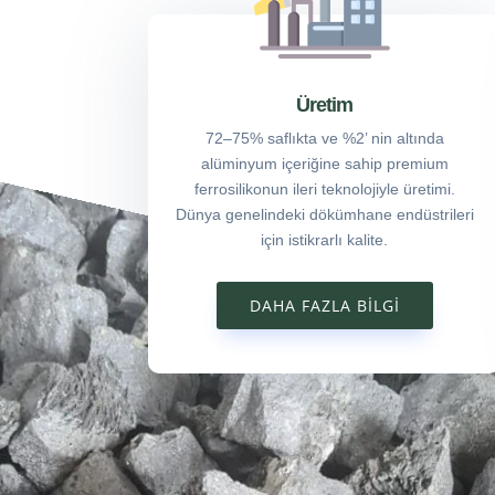
Üretim
72–75% saflıkta ve %2’ nin altında
alüminyum içeriğine sahip premium
ferrosilikonun ileri teknolojiyle üretimi.
Dünya genelindeki dökümhane endüstrileri
için istikrarlı kalite.
DAHA FAZLA BILGI