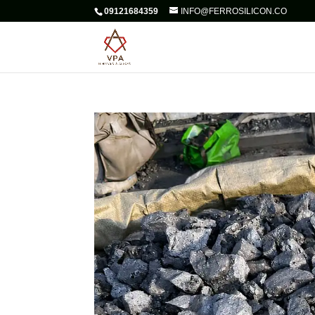
09121684359
INFO@FERROSILICON.CO