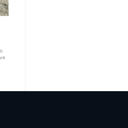
li
ürk