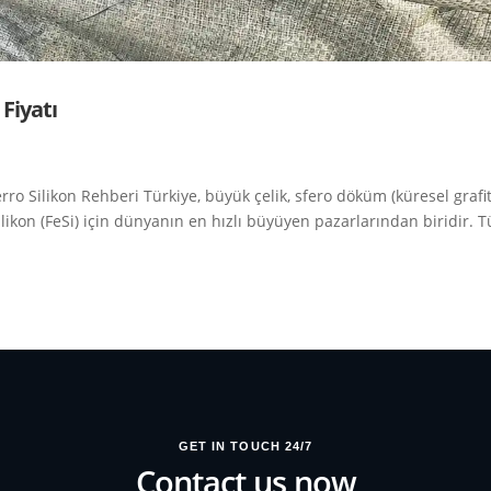
 Fiyatı
 Silikon Rehberi Türkiye, büyük çelik, sfero döküm (küresel grafit
ikon (FeSi) için dünyanın en hızlı büyüyen pazarlarından biridir. T
GET IN TOUCH 24/7
Contact us now