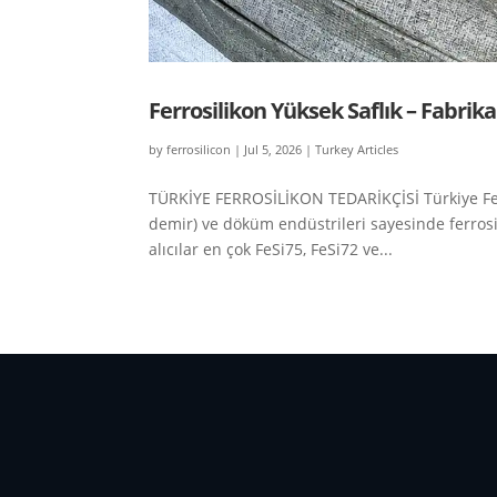
Ferrosilikon Yüksek Saflık – Fabrika
by
ferrosilicon
|
Jul 5, 2026
|
Turkey Articles
TÜRKİYE FERROSİLİKON TEDARİKÇİSİ Türkiye Ferro
demir) ve döküm endüstrileri sayesinde ferrosil
alıcılar en çok FeSi75, FeSi72 ve...